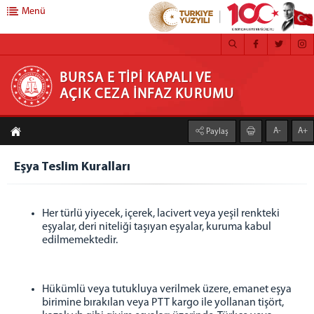
Menü
BURSA E TİPİ KAPALI VE AÇIK CEZA İNFAZ
BURSA E TİPİ KAPALI VE
AÇIK CEZA İNFAZ KURUMU
KURUMU
A-
A+
Paylaş
ANASAYFA
KURUMSAL
Eşya Teslim Kuralları
Kurum Hakkında
Kurum Tanıtımı
Her türlü yiyecek, içerek, lacivert veya yeşil renkteki
Görev Yapmış Müdürlerimiz
eşyalar, deri niteliği taşıyan eşyalar, kuruma kabul
edilmemektedir.
Fotoğraf Galerisi
Birimlerimiz
BİLGİ İŞLEM SERVİSİ
Hükümlü veya tutukluya verilmek üzere, emanet eşya
E-İmza İşlemleri
birimine bırakılan veya PTT kargo ile yollanan tişört,