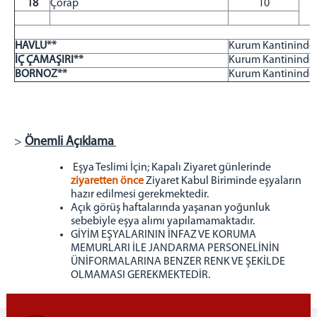
18
Çorap
10
Ulaşım
HAVLU**
Kurum Kantininden 
İÇ ÇAMAŞIRI**
Kurum Kantininden 
BORNOZ**
Kurum Kantininden 
>
Önemli Açıklama
Eşya Teslimi İçin; Kapalı Ziyaret günlerinde
ziyaretten önce
Ziyaret Kabul Biriminde eşyaların
hazır edilmesi gerekmektedir.
Açık görüş haftalarında yaşanan yoğunluk
sebebiyle eşya alımı yapılamamaktadır.
GİYİM EŞYALARININ İNFAZ VE KORUMA
MEMURLARI İLE JANDARMA PERSONELİNİN
ÜNİFORMALARINA BENZER RENK VE ŞEKİLDE
OLMAMASI GEREKMEKTEDİR.