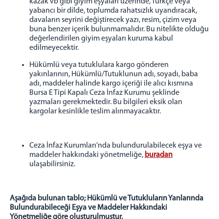
kazak vb gibi giyim eşyaları üzerinde, Türkçe veya
Şifre işlemleri (Portal, Bilgisayar Açılış, E-Posta
yabancı bir dilde, toplumda rahatsızlık uyandıracak,
ve Haberci)
davaların seyrini değiştirecek yazı, resim, çizim veya
Güvenlik ve Gözetim Servisi
buna benzer içerik bulunmamalıdır. Bu nitelikte olduğu
değerlendirilen giyim eşyaları kuruma kabul
Psiko-Sosyal Servis
edilmeyecektir.
Eğitim Servisi
Hükümlü veya tutuklulara kargo gönderen
Sağlık Servisi
yakınlarının, Hükümlü/Tutuklunun adı, soyadı, baba
Personel Kalemi
adı, maddeler halinde kargo içeriği ile alıcı kısmına
Bursa E Tipi Kapalı Ceza İnfaz Kurumu şeklinde
İnfaz Kalemi
yazmaları gerekmektedir. Bu bilgileri eksik olan
kargolar kesinlikle teslim alınmayacaktır.
AÇIK C.İ.K. ZİYARET
2026 Yılı Bursa Açık Ceza İnfaz Kurumu Ziyaret Gün ve
Saatleri
Ceza İnfaz Kurumları'nda bulundurulabilecek eşya ve
Açık C.İ.K. Ziyaret Yönetmeliği
maddeler hakkındaki yönetmeliğe,
buradan
ulaşabilirsiniz.
KAPALI C.İ.K. ZİYARET
Ziyaret
Kapalı C.İ.K. Yıllık Açık Görüş Ziyaret Planı - 2026
Aşağıda bulunan tablo; Hükümlü ve Tutukluların Yanlarında
Bulundurabileceği Eşya ve Maddeler Hakkındaki
Kapalı C.İ.K. Haftalık Ziyaret Günleri
Yönetmeliğe göre oluşturulmuştur.